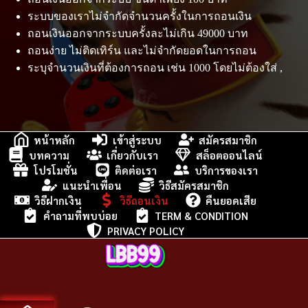
ระบบของเราไม่จำกัดจำนวนครั้งในการถอนเงิน
ถอนเงินออกจากระบบครั้งละไม่เกิน 49000 บาท
ถอนง่าย ไม่ติดเทิร์น และไม่จำกัดยอดในการถอน
ระบุจำนวนเงินที่ต้องการถอน เช่น 1000 โดยไม่ต้องใส่ ,
หน้าหลัก
เข้าสู่ระบบ
สมัครสมาชิก
บทความ
เกี่ยวกับเรา
สล็อตออนไลน์
โปรโมชั่น
ติดต่อเรา
บริการของเรา
แนะนำเพื่อน
วิธีสมัครสมาชิก
วิธีฝากเงิน
วิธีถอนเงิน
คืนยอดเสีย
คำถามที่พบบ่อย
TERM & CONDITION
PRIVACY POLICY